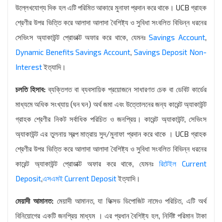
উল্লেখযোগ্য দিক হল এটি পরিমিত আকারে মুনাফা প্রদান করে থাকে। UCB গ্রাহক
শ্রেণীর উপর ভিত্তি করে আলাদা আলাদা বৈশিষ্ট্য ও সুবিধা সংবলিত বিভিন্ন ধরনের
সেভিংস অ্যাকাউন্ট প্রোডাক্ট অফার করে থাকে, যেমনঃ
Savings Account
,
Dynamic Benefits Savings Account
,
Savings Deposit Non-
Interest
ইত্যাদি।
চলতি হিসাব:
ব্যক্তিগত বা ব্যবসায়িক প্রয়োজনে সাধারণত চেক বা ডেবিট কার্ডের
মাধ্যমে অধিক সংখ্যায় (ঘন ঘন) অর্থ জমা এবং উত্তোলনের জন্য কারেন্ট অ্যাকাউন্ট
গ্রাহক শ্রেণীর নিকট সর্বাধিক পরিচিত ও জনপ্রিয়। কারেন্ট অ্যাকাউন্ট, সেভিংস
অ্যাকাউন্ট এর তুলনায় স্বল্প মাত্রায় সুদ/মুনাফা প্রদান করে থাকে । UCB গ্রাহক
শ্রেণীর উপর ভিত্তি করে আলাদা আলাদা বৈশিষ্ট্য ও সুবিধা সংবলিত বিভিন্ন ধরনের
কারেন্ট অ্যাকাউন্ট প্রোডাক্ট অফার করে থাকে, যেমনঃ
রিটেইল Current
Deposit
,
এসএমই Current Deposit
ইত্যাদি।
মেয়াদী আমানত:
মেয়াদী আমানত, যা ফিক্সড ডিপোজিট নামেও পরিচিত, এটি অর্থ
বিনিয়োগের একটি জনপ্রিয় মাধ্যম । এর প্রধান বৈশিষ্ট্য হল, নির্দিষ্ট পরিমান টাকা