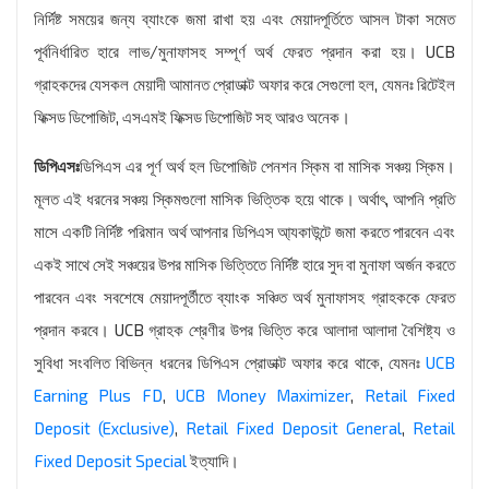
নির্দিষ্ট সময়ের জন্য ব্যাংকে জমা রাখা হয় এবং মেয়াদপূর্তিতে আসল টাকা সমেত
পূর্বনির্ধারিত হারে লাভ/মুনাফাসহ সম্পূর্ণ অর্থ ফেরত প্রদান করা হয়। UCB
গ্রাহকদের যেসকল মেয়াদী আমানত প্রোডাক্ট অফার করে সেগুলো হল, যেমনঃ রিটেইল
ফিক্সড ডিপোজিট, এসএমই ফিক্সড ডিপোজিট সহ আরও অনেক।
ডিপিএসঃ
ডিপিএস এর পূর্ণ অর্থ হল ডিপোজিট পেনশন স্কিম বা মাসিক সঞ্চয় স্কিম।
মূলত এই ধরনের সঞ্চয় স্কিমগুলো মাসিক ভিত্তিক হয়ে থাকে। অর্থাৎ, আপনি প্রতি
মাসে একটি নির্দিষ্ট পরিমান অর্থ আপনার ডিপিএস আ্যকাউন্টে জমা করতে পারবেন এবং
একই সাথে সেই সঞ্চয়ের উপর মাসিক ভিত্তিতে নির্দিষ্ট হারে সুদ বা মুনাফা অর্জন করতে
পারবেন এবং সবশেষে মেয়াদপূর্তীতে ব্যাংক সঞ্চিত অর্থ মুনাফাসহ গ্রাহককে ফেরত
প্রদান করবে। UCB গ্রাহক শ্রেণীর উপর ভিত্তি করে আলাদা আলাদা বৈশিষ্ট্য ও
সুবিধা সংবলিত বিভিন্ন ধরনের ডিপিএস প্রোডাক্ট অফার করে থাকে, যেমনঃ
UCB
Earning Plus FD
,
UCB Money Maximizer
,
Retail Fixed
Deposit (Exclusive)
,
Retail Fixed Deposit General
,
Retail
Fixed Deposit Special
ইত্যাদি।