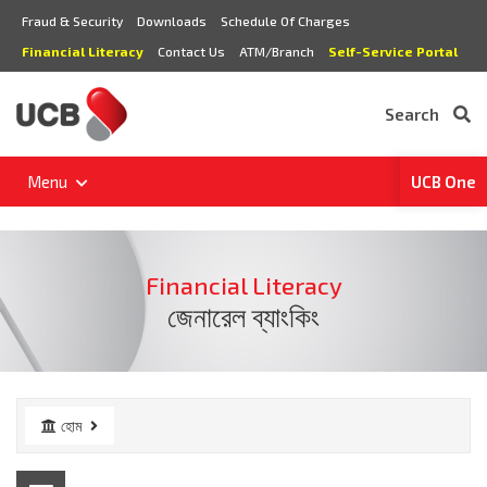
Fraud & Security
Downloads
Schedule Of Charges
Financial Literacy
Contact Us
ATM/Branch
Self-Service Portal
Search
Menu
UCB One
Financial Literacy
জেনারেল ব্যাংকিং
হোম